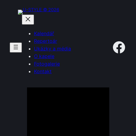
Přeskočit
na
obsah
Kalendář
Facebook
Repertoár
Ukázky a média
O kapele
Fotogalerie
Kontakt