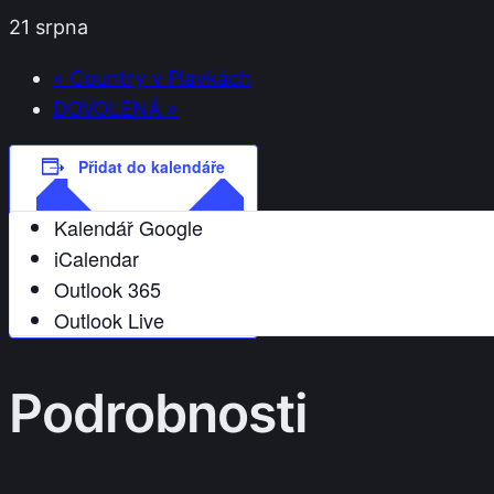
21 srpna
«
Country v Plavkách
DOVOLENÁ
»
Přidat do kalendáře
Kalendář Google
iCalendar
Outlook 365
Outlook Live
Podrobnosti