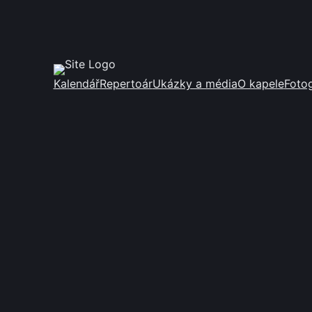
Kalendář
Repertoár
Ukázky a média
O kapele
Fotog